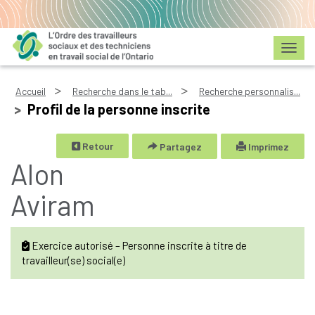
Toggl
Accueil
Recherche dans le tab...
Recherche personnalis...
Profil de la personne inscrite
Retour
Partagez
Imprimez
Alon
Aviram
Exercice autorisé – Personne inscrite à titre de
travailleur(se) social(e)