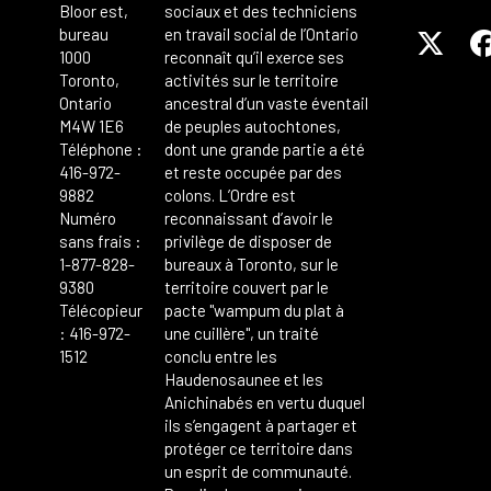
Bloor est,
sociaux et des techniciens
bureau
en travail social de l’Ontario
1000
reconnaît qu’il exerce ses
Toronto,
activités sur le territoire
Ontario
ancestral d’un vaste éventail
M4W 1E6
de peuples autochtones,
Téléphone :
dont une grande partie a été
416-972-
et reste occupée par des
9882
colons. L’Ordre est
Numéro
reconnaissant d’avoir le
sans frais :
privilège de disposer de
1-877-828-
bureaux à Toronto, sur le
9380
territoire couvert par le
Télécopieur
pacte "wampum du plat à
: 416-972-
une cuillère", un traité
1512
conclu entre les
Haudenosaunee et les
Anichinabés en vertu duquel
ils s’engagent à partager et
protéger ce territoire dans
un esprit de communauté.